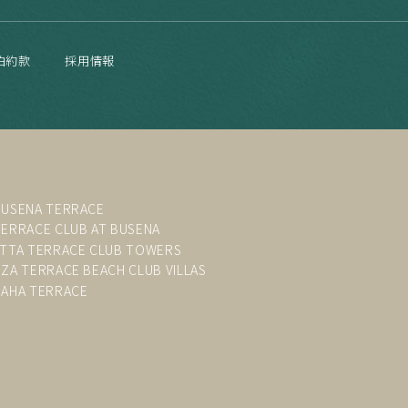
泊約款
採用情報
BUSENA TERRACE
TERRACE CLUB AT BUSENA
ATTA TERRACE CLUB TOWERS
UZA TERRACE BEACH CLUB VILLAS
NAHA TERRACE