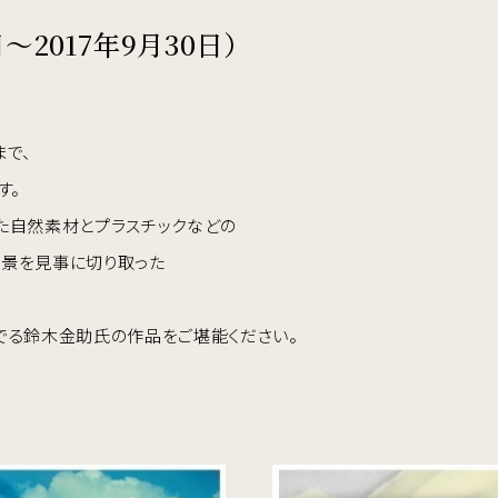
～2017年9月30日）
まで、
す。
た自然素材とプラスチックなどの
風景を見事に切り取った
でる鈴木金助氏の作品をご堪能ください。