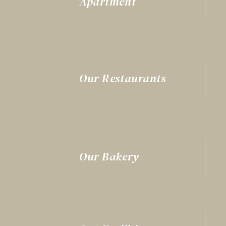
Apartment
Our Restaurants
Our Bakery